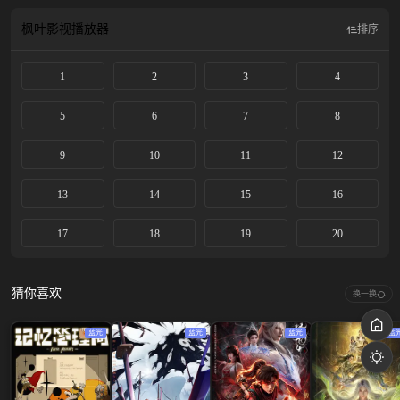
出的少年凭着其拼搏奋斗、自强不息的精神，不断迈向更高境界，在一次次游走
于生死之间的磨砺中，一步步走向强者巅峰。
枫叶影视
播放器
排序
1
2
3
4
5
6
7
8
9
10
11
12
13
14
15
16
17
18
19
20
猜你喜欢
换一换
蓝光
蓝光
蓝光
蓝