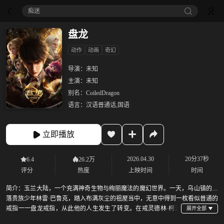
痴迷
盘龙
动作
动画
奇幻
导演：
未知
主演：
未知
别名：
CoiledDragon
语言：
汉语普通话,国语
立即播放
2026.04.30
20分37秒
6.4
26.2万
评分
热度
上映时间
时间
简介：
玉兰大陆，一个充满神奇生物与绚丽魔法的魔幻世界。一天，乌山镇的没
落贵族少年林雷·巴鲁克，踏入布满灰尘的祖屋当中，无意中得到一枚看似普通的
戒指一一盘龙戒指，从此他的人生发生了转变。在戒灵德林·柯沃
特的帮助下，林雷开启了自己的传奇之旅，一个伟大魔法师由此诞生。从小镇走