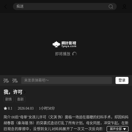
痴迷
即将播放
登录
我，许可
剧情
喜剧
|
2026.04.03
|
1小时58分
8.1
简介:
00后“母单”女孩儿许可（文淇 饰）面临一场迫在眉睫的妇科手术，却因妈妈
胡春蓉（秦海璐 饰）的突袭式造访打乱了所有计划。母女同居，冲突乍起。在新
旧观念的摩擦中，没想到女儿对妈妈展开了一次又一次反向教育