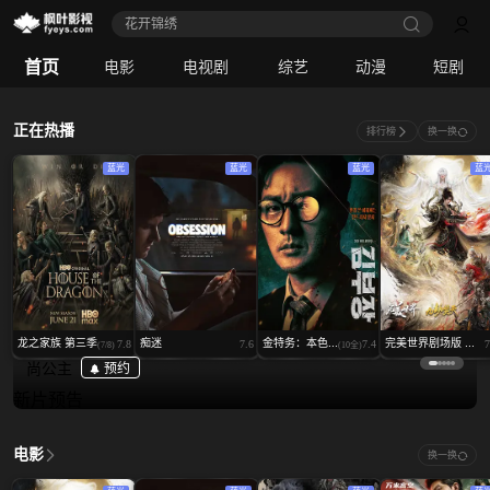
花开锦绣
御廷谣
首页
电影
电视剧
综艺
动漫
短剧
(22/36)
正在热播
排行榜
换一换
蓝光
蓝光
蓝光
蓝
龙之家族 第三季
痴迷
金特务：本色...
完美世界剧场版 ...
7.8
7.6
7.4
7
(7/8)
(10全)
尚公主
预约
新片预告
电影
换一换