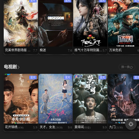
蓝光
蓝光
蓝光
蓝
完美世界剧场版 ...
痴迷
炼气十万年特别篇...
万米危机
7.7
7.6
5.7
6
电视剧
换一换
蓝光
蓝光
蓝光
蓝
花开锦绣
天才，女友
莫得闲
九门
5.9
9.6
9.9
6
(4/36)
(20/28)
(03全)
(21/30)