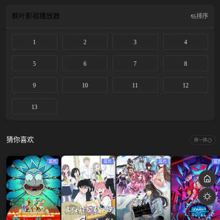
天放学后，他在自己的学校校门口看见薰子在等人……？相邻彼此、校风迥异的
两间高中•千鸟与桔梗，分别就读于这两间学校的凛太郎与薰子，交织出酸甜又多
枫叶影视
播放器
排序
彩的青春物语。
1
2
3
4
5
6
7
8
9
10
11
12
13
猜你喜欢
换一换
蓝光
蓝光
蓝光
蓝