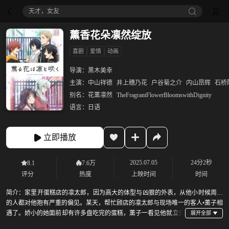
天才，女友
薰香花朵凛然绽放
喜剧
爱情
动画
导演：
黑木美幸
主演：
中山祥德
井上穗乃花
户谷菊之介
内山昂辉
石桥
别名：
花薰凛然
TheFragrantFlowerBloomswithDignity
语言：
日语
立即播放
2025.07.05
24分2秒
8.1
7.6万
评分
热度
上映时间
时间
简介：
家里开蛋糕店的凛太郎，因为高大的体型与凶狠的外表，从他小时候周围
的人都对他抱有严重的偏见。某天，帮忙顾店的凛太郎与现场唯一的客人•薰子相
遇了。娇小的她面前却有许多盘吃完的蛋糕，薰子一看见他就立刻
逃离店里，凛太郎以为是因为自己的外表又吓到别人，不禁感到失落又自责。隔