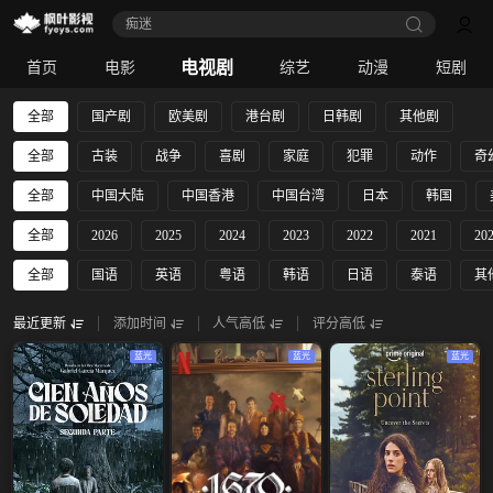
痴迷
电视剧
首页
电影
综艺
动漫
短剧
全部
国产剧
欧美剧
港台剧
日韩剧
其他剧
全部
古装
战争
喜剧
家庭
犯罪
动作
奇
全部
中国大陆
中国香港
中国台湾
日本
韩国
全部
2026
2025
2024
2023
2022
2021
20
全部
国语
英语
粤语
韩语
日语
泰语
其
最近更新
添加时间
人气高低
评分高低
蓝光
蓝光
蓝光