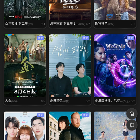
百年孤独 第二季
波兰家族 第三季 1...
斯特林角
9.4
6.2
7.1
(7/8)
(08全)
(08全)
蓝光
蓝光
蓝光
人鱼
夏日狂热
少年魔法师：后继...
6.5
5.7
5.7
(6/16)
(01集)
(04全)
蓝光
蓝光