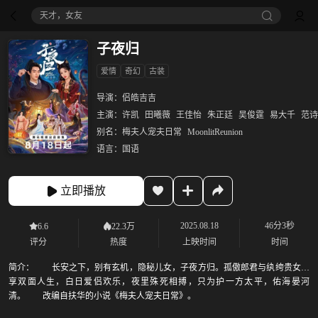
天才，女友
子夜归
爱情
奇幻
古装
导演：
侣皓吉吉
主演：
许凯
田曦薇
王佳怡
朱正廷
吴俊霆
易大千
范诗
别名：
梅夫人宠夫日常
MoonlitReunion
语言：
国语
立即播放
2025.08.18
46分3秒
6.6
22.3万
评分
热度
上映时间
时间
简介：
长安之下，别有玄机，隐秘儿女，子夜方归。孤傲郎君与纨绔贵女纵
享双面人生，白日爱侣欢乐，夜里殊死相搏，只为护一方太平，佑海晏河
清。 改编自扶华的小说《梅夫人宠夫日常》。