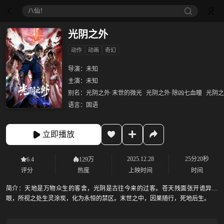
八仙！
光阴之外
动作
动画
奇幻
导演：
未知
主演：
未知
别名：
光阴之外·末世的微光
光阴之外·除凶七血瞳
光阴之
语言：
国语
立即播放
2025.12.28
25分20秒
6.4
129万
评分
热度
上映时间
时间
简介：
天地是万物众生的客舍，光阴是古往今来的过客。苍天残面张开诡异之
眼，所视之处生灵涂炭，化为永恒的禁区。末世之中，因果随行，死地后生。