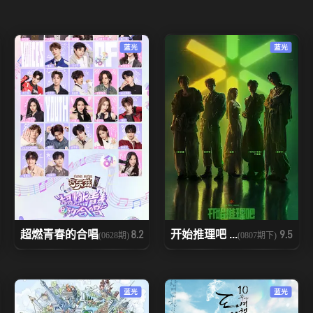
蓝光
蓝光
超燃青春的合唱
开始推理吧 ...
8.2
9.5
(0628期)
(0807期下)
蓝光
蓝光