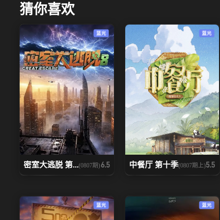
猜你喜欢
蓝光
蓝光
密室大逃脱 第...
中餐厅 第十季
6.5
5.5
(0807期)
(0807期上)
蓝光
蓝光