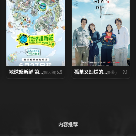
地球超新鲜 第...
孤单又灿烂的...
6.5
9.1
(0806期)
(04期)
内容推荐