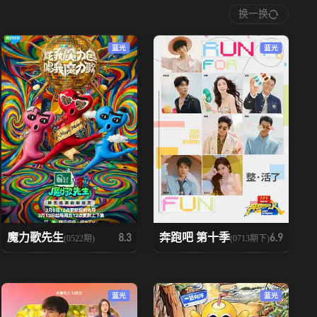
换一换
蓝光
蓝光
魔力歌先生
奔跑吧 第十季
8.3
6.9
(0522期)
(0713期下)
蓝光
蓝光