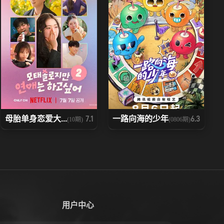
母胎单身恋爱大...
一路向海的少年
7.1
6.3
(10期)
(0806期)
用户中心