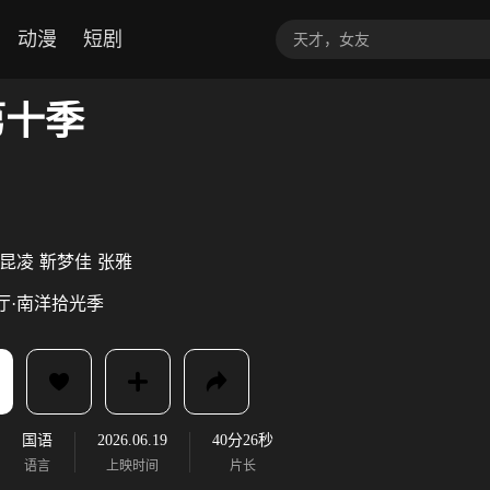
动漫
短剧
第十季
昆凌
靳梦佳
张雅
厅·南洋拾光季
国语
2026.06.19
40分26秒
语言
上映时间
片长