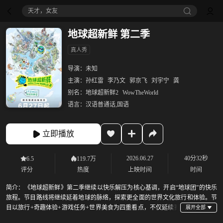
天才，女友
地球超新鲜 第二季
真人秀
导演：
未知
主演：
孙红雷
李乃文
郭京飞
刘宇宁
龚
别名：
地球超新鲜2
WowTheWorld
语言：
汉语普通话,国语
立即播放
2026.06.27
40分32秒
6.5
119.7万
评分
热度
上映时间
时间
简介：
《地球超新鲜》第二季继续以快乐解压为核心基调，开启“地球团”的快乐
旅程。节目路线将继续延着地球的脉络，探索更全面的世界文化旅行和体验。节
目以旅行+奇趣体验+游戏任务+世界美食为四重看点，不仅延续赛
道欢乐属性，也会体验更多人文和自然奇观，走进世界各地街头巷尾，展现丰富