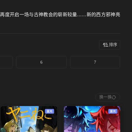
伴再度开启一场与古神教会的崭新较量……新的西方邪神亮
排序
6
7
换一换
蓝光
蓝光