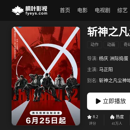
首页
电影
电视剧
综艺
斩神之凡
动作
动画
奇
导演:
杨庆
洲际捣蛋
主演:
马正阳
别名:
斩神之凡尘神
立即播放
8.2
热度
评分
41万
人