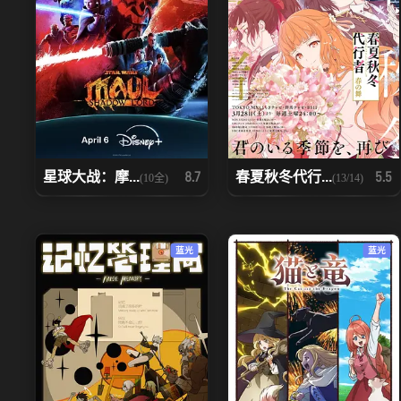
星球大战：摩...
春夏秋冬代行...
8.7
5.5
(10全)
(13/14)
蓝光
蓝光