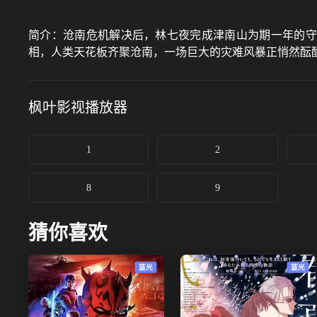
简介：
沧南危机解决后，林七夜完成津南山为期一年的守
相，人类天花板齐聚沧南，一场巨大的灾难风暴正悄然酝
枫叶影视
播放器
1
2
8
9
猜你喜欢
蓝光
蓝光