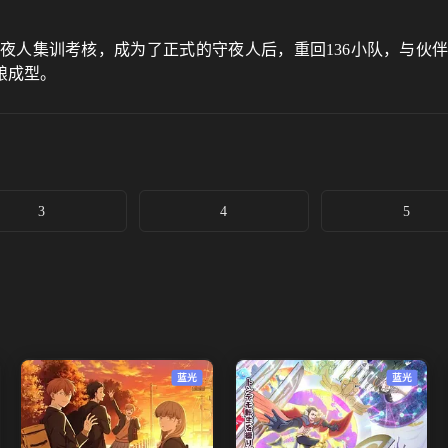
夜人集训考核，成为了正式的守夜人后，重回136小队，与伙
酿成型。
3
4
5
蓝光
蓝光