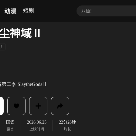
动漫
短剧
尘神域Ⅱ
幻
域第二季
SlaytheGodsⅡ
国语
2026.06.25
22分28秒
语言
上映时间
片长