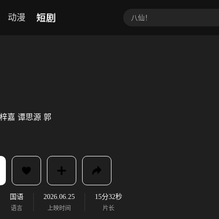
短剧
动漫
梓嘉
谭思源
郭
国语
2026.06.25
15分32秒
语言
上映时间
片长