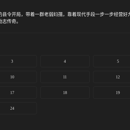
的县令开局，带着一群老弱妇孺，靠着现代手段一步一步经营好
励志传奇。
3
4
5
10
11
12
17
18
19
24