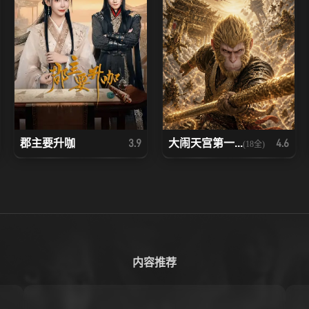
郡主要升咖
大闹天宫第一...
3.9
4.6
(18全)
内容推荐