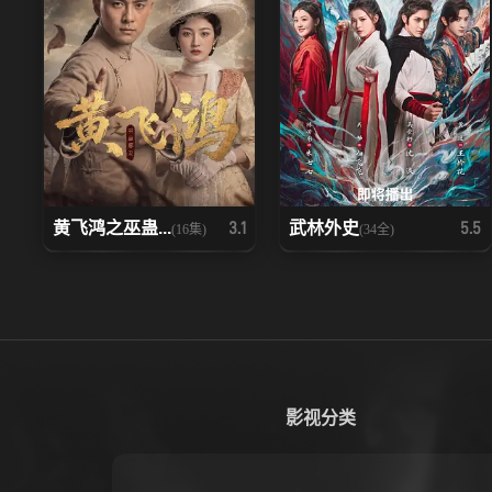
黄飞鸿之巫蛊...
武林外史
3.1
5.5
(16集)
(34全)
影视分类