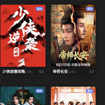
蓝光
蓝光
少侠逆袭攻略
帝师长安
5.6
5.7
(26全)
(24全)
蓝光
蓝光