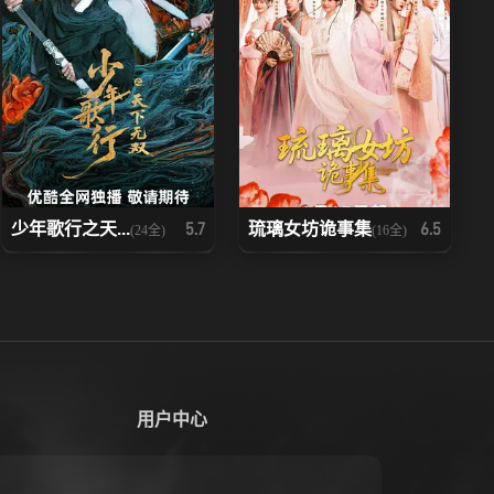
少年歌行之天...
琉璃女坊诡事集
5.7
6.5
(24全)
(16全)
用户中心