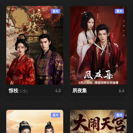
蓝光
蓝光
惊枝
夙夜集
4.0
6.4
(12全)
蓝光
蓝光