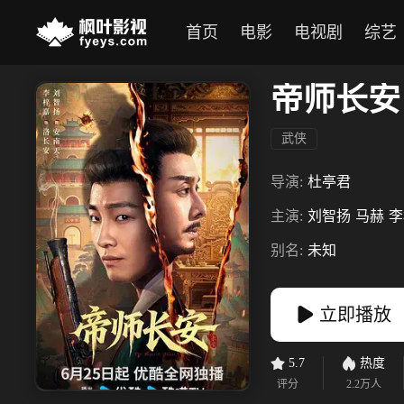
首页
电影
电视剧
综艺
帝师长安
武侠
导演:
杜亭君
主演:
刘智扬
马赫
李
别名:
未知
立即播放
5.7
热度
评分
2.2万
人