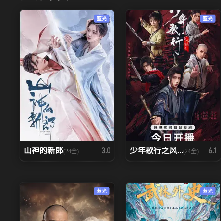
蓝光
蓝光
山神的新郎
少年歌行之风...
3.0
6.1
(24全)
(24全)
蓝光
蓝光