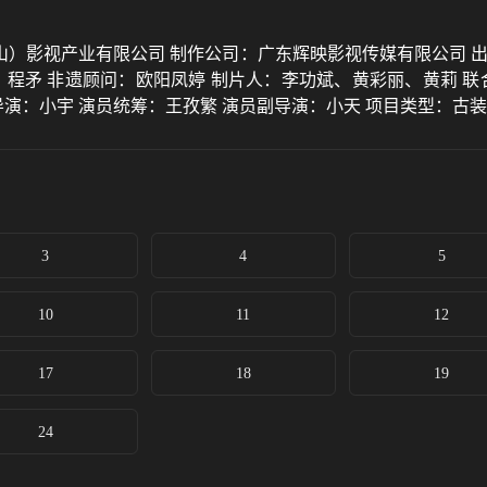
）影视产业有限公司 制作公司：广东辉映影视传媒有限公司 出
、程矛 非遗顾问：欧阳凤婷 制片人：李功斌、黄彩丽、黄莉 联
导演：小宇 演员统筹：王孜繁 演员副导演：小天 项目类型：古
3
4
5
10
11
12
17
18
19
24