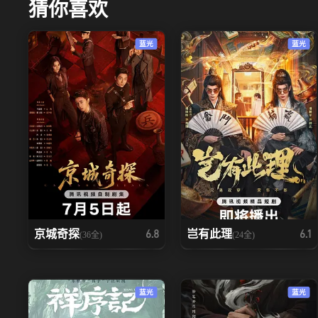
猜你喜欢
蓝光
蓝光
京城奇探
岂有此理
6.8
6.1
(36全)
(24全)
蓝光
蓝光