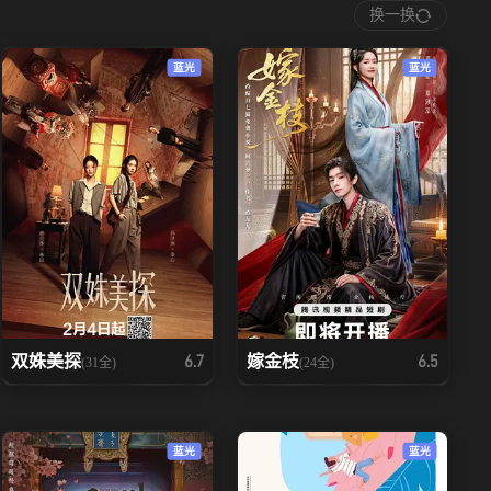
换一换
蓝光
蓝光
双姝美探
嫁金枝
6.7
6.5
(31全)
(24全)
蓝光
蓝光