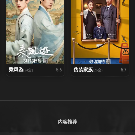
乘风游
伪装家族
5.6
5.7
(24全)
(26全)
内容推荐