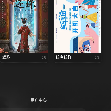
还珠
孩有孩样
6.0
6.3
用户中心