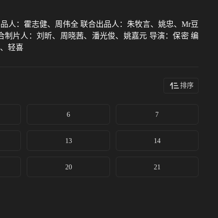
品人：霍志健、周伟全 联合出品人：朱牧言、姚忠、Mr豆
合制片人：刘昕、周晓茜、潘光俊、姚嘉元 导演：保密 编
装、轻喜
排序
6
7
13
14
20
21