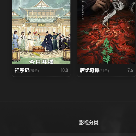
祥序记
唐诡奇谭
10.0
7.6
(20全)
(21全)
影视分类