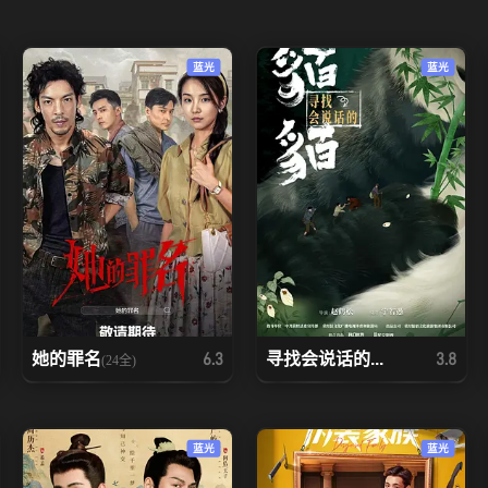
蓝光
蓝光
她的罪名
寻找会说话的...
6.3
3.8
(24全)
蓝光
蓝光