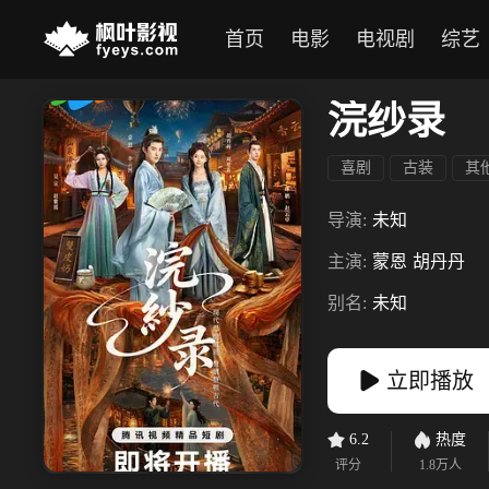
首页
电影
电视剧
综艺
浣纱录
喜剧
古装
其
导演:
未知
主演:
蒙恩
胡丹丹
别名:
未知
立即播放
6.2
热度
评分
1.8万
人