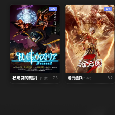
92
93
蓝光
蓝光
99
100
106
107
113
114
120
121
127
128
杖与剑的魔剑...
沧元图3
7.3
8.9
(13集)
(20/60)
134
135
141
142