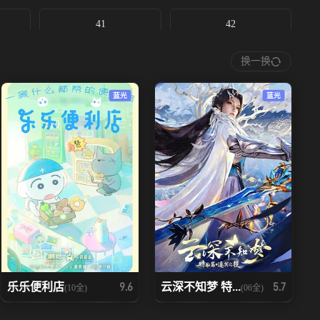
41
42
换一换
48
49
蓝光
蓝光
55
56
62
63
69
70
76
77
83
84
乐乐便利店
云深不知梦 特...
9.6
5.7
(10全)
(06全)
90
91