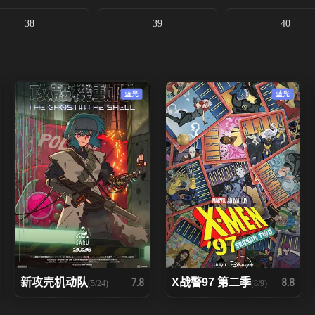
38
39
40
45
46
47
蓝光
蓝光
52
53
54
59
60
61
66
67
68
73
74
75
80
81
82
新攻壳机动队
X战警97 第二季
7.8
8.8
(5/24)
(8/9)
87
88
89