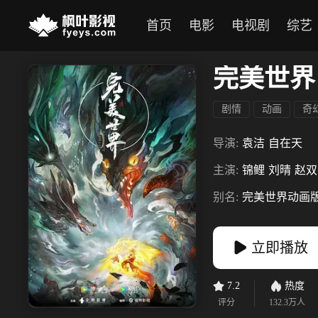
首页
电影
电视剧
综艺
完美世界
剧情
动画
奇
导演:
袁洁
自在天
主演:
锦鲤
刘晴
赵双
别名:
完美世界动画
立即播放
7.2
热度
评分
132.3万
人