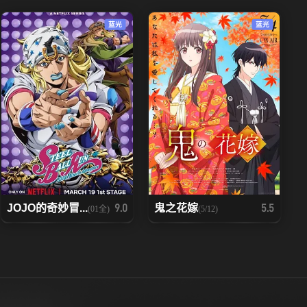
97
98
蓝光
蓝光
104
105
111
112
118
119
125
126
132
133
JOJO的奇妙冒...
鬼之花嫁
9.0
5.5
(01全)
(5/12)
139
140
146
147