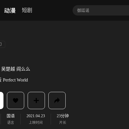
动漫
短剧
幻
吴楚越
阎么么
版
Perfect World
国语
2021.04.23
23分钟
语言
上映时间
片长