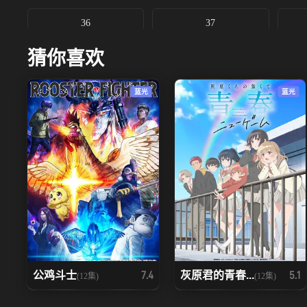
36
37
猜你喜欢
43
44
蓝光
蓝光
50
51
57
58
64
65
71
72
78
79
公鸡斗士
灰原君的青春...
7.4
5.1
(12集)
(12集)
85
86