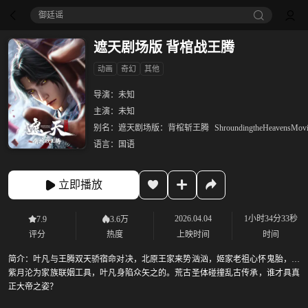
御廷谣‎
遮天剧场版 背棺战王腾
动画
奇幻
其他
导演：
未知
主演：
未知
别名：
遮天剧场版：背棺斩王腾
ShroundingtheHeavensMov
语言：
国语
立即播放
2026.04.04
1小时34分33秒
7.9
3.6万
评分
热度
上映时间
时间
简介：
叶凡与王腾双天骄宿命对决，北原王家来势汹汹，姬家老祖心怀鬼胎，姬
紫月沦为家族联姻工具，叶凡身陷众矢之的。荒古圣体碰撞乱古传承，谁才具真
正大帝之姿？