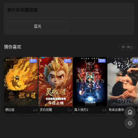
枫叶影视
播放器
蓝光
猜你喜欢
换一换
蓝光
蓝光
蓝光
蓝
燃比娃
灵石觉醒
真人快打2
有朵云像你
6.8
5.5
5.8