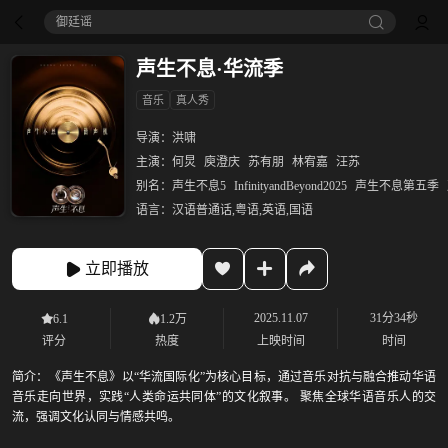
御廷谣‎
声生不息·华流季
音乐
真人秀
导演：
洪啸
主演：
何炅
庾澄庆
苏有朋
林宥嘉
汪苏
别名：
声生不息5
InfinityandBeyond2025
声生不息第五季
语言：
汉语普通话,粤语,英语,国语
立即播放
2025.11.07
31分34秒
6.1
1.2万
评分
热度
上映时间
时间
简介：
《声生不息》以“华流国际化”为核心目标，通过音乐对抗与融合推动华语
音乐走向世界，实践“人类命运共同体”的文化叙事。 聚焦全球华语音乐人的交
流，强调文化认同与情感共鸣。