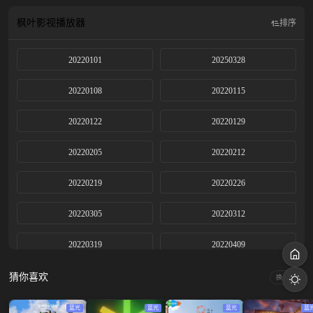
不同领域的艺术团体。节目内容由访谈、互动、秀等环节构成，是一个集观众表
达、主流表达、娱乐表达三位一体的国民综艺。
枫叶影视
播放器
排序
20220101
20250328
20220108
20220115
20220122
20220129
20220205
20220212
20220219
20220226
20220305
20220312
20220319
20220409
20220416
20220423
猜你喜欢
换一换
20220430
20220514
蓝光
蓝光
蓝光
蓝