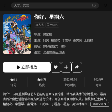
天才，女友
你好，星期六
真人秀
国产综艺
导演：
付家鹏
主演：
何炅
檀健次
李雪琴
秦霄贤
王鹤棣
别名：
你好星期六
H!6
语言：
汉语普通话,国语
立即播放
2022.01.01
86分钟
6.1
64万
评分
热度
上映时间
时间
简介：
节目重点围绕艺人艺能的全面深度挖掘、精品表演秀的创意呈现、最具热
点的社会性话题输出等方面进行设计，开创剧综联动新玩法。何炅担任主持人，
檀健次、李雪琴、秦霄贤、王鹤棣、丁程鑫、杨迪、吴泽林等担任
阶段性常驻嘉宾，每期会邀请几位飞行嘉宾参与录制，包括各行各业的代表以及