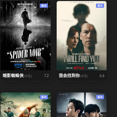
蓝光
蓝光
暗影蜘蛛侠
我会找到你
7.2
6.6
(08全)
(08全)
蓝光
蓝光