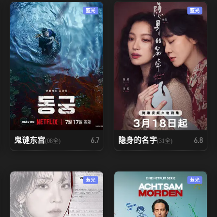
蓝光
蓝光
鬼谜东宫
隐身的名字
6.7
6.8
(08全)
(31全)
蓝光
蓝光