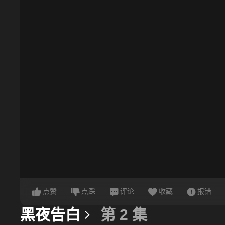
点赞
点踩
评论
收藏
报错
黑夜告白
第 2 集
更多信息