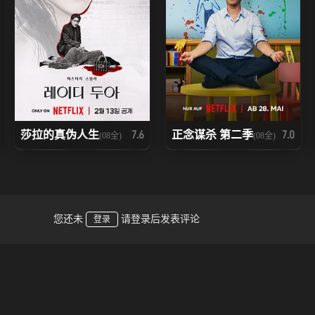
莎拉的真伪人生
正念谋杀 第二季
7.6
7.0
(08全)
(08全)
您还未
请登录后发表评论
登录