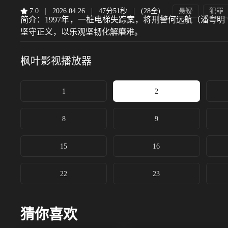
7.0
|
2026.04.26
|
47分51秒
|
(28全)
悬疑
犯罪
简介：
1997年，一桩电梯失踪案，将刑警何远航（潘粤
坚守正义，以乐观坚韧化解磨难。
枫叶影视
播放器
1
2
8
9
15
16
22
23
猜你喜欢