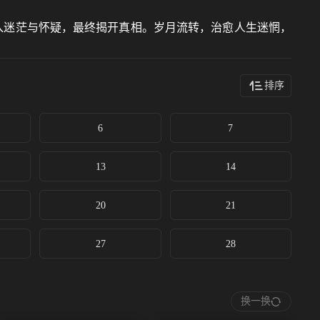
陷入迷茫与怀疑，最终揭开真相。岁月流转，治愈人生迷惘，
排序
6
7
13
14
20
21
27
28
换一换