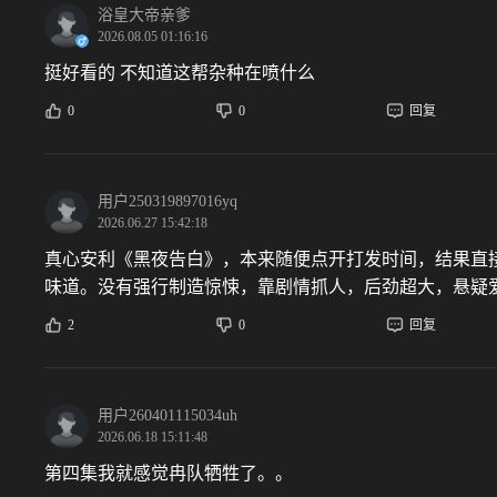
浴皇大帝亲爹
2026.08.05 01:16:16
挺好看的 不知道这帮杂种在喷什么
0
0
回复
用户250319897016yq
2026.06.27 15:42:18
真心安利《黑夜告白》，本来随便点开打发时间，结果直
味道。没有强行制造惊悚，靠剧情抓人，后劲超大，悬疑
2
0
回复
用户260401115034uh
2026.06.18 15:11:48
第四集我就感觉冉队牺牲了。。