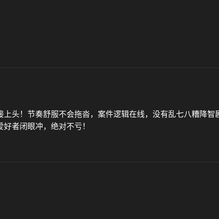
接上头！节奏舒服不会拖沓，案件逻辑在线，没有乱七八糟降智
爱好者闭眼冲，绝对不亏！