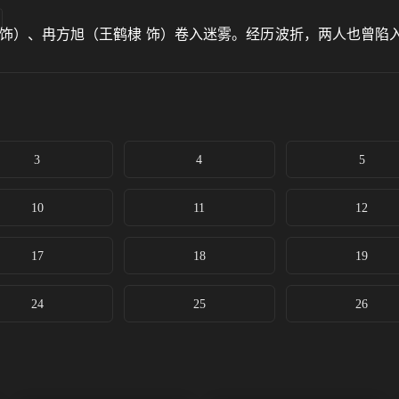
明 饰）、冉方旭（王鹤棣 饰）卷入迷雾。经历波折，两人也曾
3
4
5
10
11
12
17
18
19
24
25
26