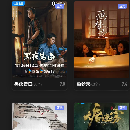
蓝光
蓝光
黑夜告白
画梦录
7.0
7.4
(28全)
(03全)
蓝光
蓝光