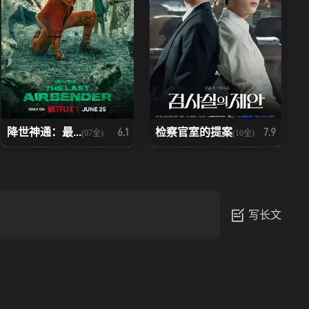
降世神通：最...
检察官室的提案
6.1
7.9
(07全)
(10全)
写长文