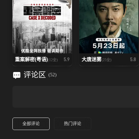
重案解密(粤语)
大唐迷雾
5.9
5.8
(12全)
(25全)
评论区
(
52
)
全部评论
热门评论